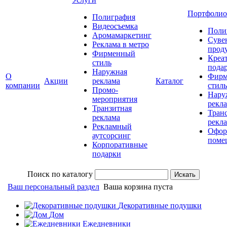
Портфолио
Полиграфия
Видеосъемка
Поли
Аромамаркетинг
Суве
Реклама в метро
прод
Фирменный
Креа
стиль
пода
Наружная
О
Фирм
Акции
реклама
Каталог
компании
стиль
Промо-
Нару
мероприятия
рекл
Транзитная
Тран
реклама
рекл
Рекламный
Офор
аутсорсинг
поме
Корпоративные
подарки
Поиск по каталогу
Ваш персональный раздел
Ваша корзина пуста
Декоративные подушки
Дом
Ежедневники